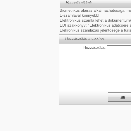
Hasonló cikkek
Biometrikus aláírás alkalmazhatósága, meg
E-számlával könnyebb!
Elektronikus számla lehet a dokumentumk
EDI szakkönyv: "Elektronikus adatcsere a 
Elekronikus számlázás jelentősége a turi
Hozzászólás a cikkhez:
Hozzászólás:
OK