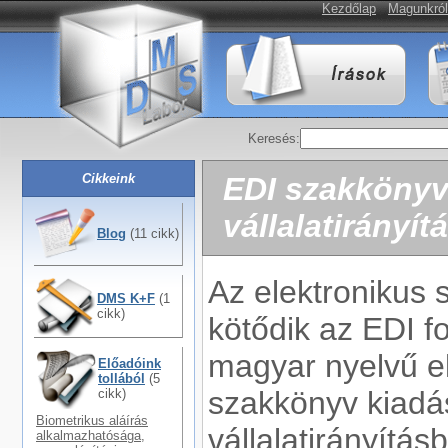
Kezdőlap
Magunkról
Keresés:
Cikkeink
EDI szakkönyv:
vállalatirányí
Blog
(11 cikk)
Az elektronikus
DMS K+F
(1
cikk)
kötődik az EDI f
magyar nyelvű el
Előadóink
tollából
(5
szakkönyv kiadás
cikk)
Biometrikus aláírás
vállalatirányít
alkalmazhatósága,