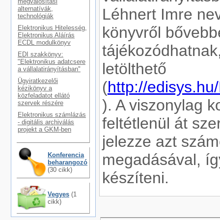
megvalósítási
alternatívák,
Léhnert Imre nev
technológiák
könyvről bőveb
Elektronikus Hitelesség,
Elektronikus Aláírás
ECDL modulkönyv
tájékozódhatnak,
EDI szakkönyv:
"Elektronikus adatcsere
letölthető
a vállalatirányításban"
Ügyiratkezelői
(
http://edisys.
kézikönyv a
közfeladatot ellátó
). A viszonylag 
szervek részére
Elektronikus számlázás
feltétlenül át sz
- digitális archiválás
projekt a GKM-ben
jelezze azt szá
megadásával, így
Konferencia
beharangozó
(30 cikk)
készíteni.
Vegyes
(1
cikk)