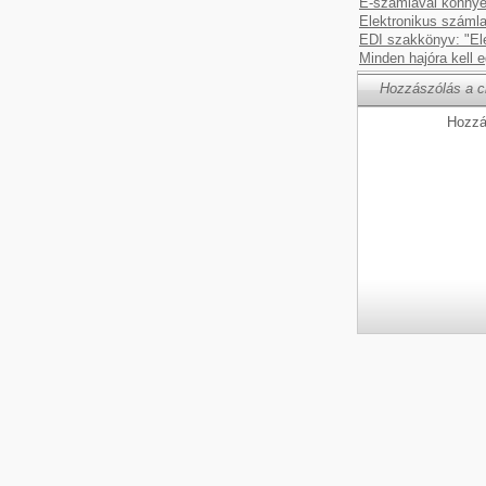
E-számlával könnye
Elektronikus számla
EDI szakkönyv: "Ele
Minden hajóra kell
Hozzászólás a c
Hozzá