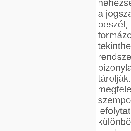
nehézsé
a jogsza
beszél, 
formáz
tekinthe
rendsze
bizonyl
tárolják
megfele
szempon
lefolyt
különböz