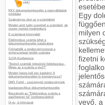
cikk)
esetébe
KKV dokumentumkezelés a nagyvállalatok
Egy dol
mintájára
Szabványos úton az e-számlákért
függően
Minden amit tudni szeretnél a számláról, de
sosem merted megkérdezni
milyen c
E-számlával könnyebb!
szükség
Elektronikus számla lehet a
dokumentumkezelés katalizátora
kelleme
Folytatódik a rendezvénysorozat a
gyógyszeripari terület számára
fizetni k
SzOA Konferencia
"Bejövő számlák teljeskörű feldolgozása -
foglalk
Mégis az e-számla a jövő?"
Minden hajóra kell egy kapitány! A
jelentő
dokumentumkezelést ki kormányozza?
DMS Forte! - szezonnyitó rendezvényünk
számára
Iparágspecifikus dokumentumkezelés
számára
Beszámoló az "Elektronikus számla a
papírhegyen túl" konferenciánkról
vevő, a
Új év, új kihívások