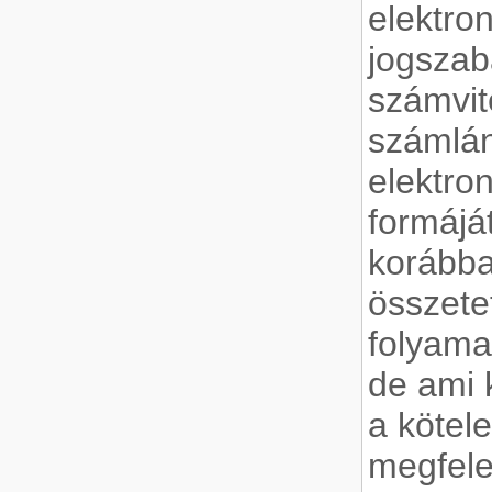
elektro
jogszab
számvit
számlán
elektro
formáját
korábba
összetet
folyama
de ami 
a kötele
megfele