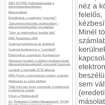
DMS EXTRA! Különlegességek a
néz a k
dokumentumkezelésben
felelős,
Megcsináltuk!
Beindítottuk a roadshow "motorját"!
kézbesít
„Dokumentumkezelés testközelben” -
dokumentumkezelési országjárás
Minél tö
"Úton az elektronikus levéltár felé"
számlab
DMS Roadshow 2006
Szakmai konferencia az iktatásról
kerülne
Szakmai konferencia a "számláról"
Elektronikus számlázás (konferencia)
kapcsol
Sikeresen lezajlott a védelmi tevékenységek
elektro
dokumentumkezeléséről szervezett fórumunk
Lezajlott a harmadik ECM állomás
beszélü
DMS Fórum a pénzintézeti szektor számára
Hitelesség az üzleti életben
sem vált
Több mint egy évnyi szervezés a hitelességi
(eredet
konferencia mögött
Fórum a Hitelességről
másolat
Az "Enterprise Content Management" (ECM)