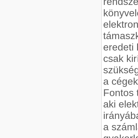
rendsze
könyvel
elektro
támaszk
eredeti 
csak ki
szükség
a cégek
Fontos 
aki ele
irányáb
a száml