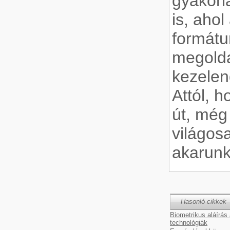
gyakorl
is, ahol
formátu
megolda
kezelen
Attól, 
út, még 
világos
akarunk
Hasonló cikkek
Biometrikus aláírás
technológiák