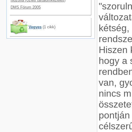
filozófia (Üzleti tartalomkezelés)
"szoruln
DMS Fórum 2005
változa
kétség,
Vegyes
(1 cikk)
rendszer
Hiszen 
hogy a 
rendben
van, gy
nincs m
összete
pontján
célszerű