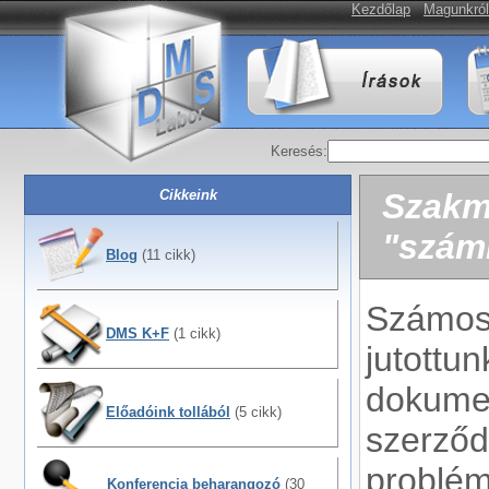
Kezdőlap
Magunkról
Keresés:
Cikkeink
Szakm
"száml
Blog
(11 cikk)
Számos
DMS K+F
(1 cikk)
jutottun
dokumen
Előadóink tollából
(5 cikk)
szerződ
problém
Konferencia beharangozó
(30