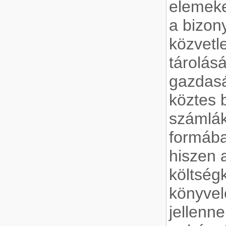
elemeke
a bizony
közvetl
tárolásá
gazdas
köztes 
számlák 
formába
hiszen 
költség
könyvel
jellenn