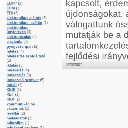
kapcsolt, érde
EBPP
(1)
ECM
(1)
újdonságokat, 
EDI
(3)
elektronikus aláírás
(3)
válogattunk ös
elektronikus levéltár
(1)
elektronikus
ügyintézés
(3)
mutatják be a 
elektronizálás
(2)
e-számla
(8)
tartalomkezelés
gyógyszeripari
(2)
hiteles
(4)
fejlődési irány
hitelesítés szolgáltató
(2)
9/20/2007
iktatás
(3)
indexelés
(4)
iratkezelés
(6)
iratkezelő szoftver
(5)
irattár
(1)
KEIR
(1)
KET
(1)
KKV
(1)
kommunikációs
csatornák
(1)
levéltár
(2)
metaadatok
(2)
mikrofilm
(1)
minőségi szoftver
(1)