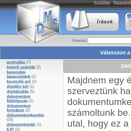
Kezdőlap
Magunkról
Keresés:
Válasszon a 
archiválás
(7)
DMS
bejövő számlák
(2)
bevezetési
tapasztalatok
(1)
Majdnem egy é
bizonyító erő
(1)
digitális toll
(1)
szerveztünk ha
digitalizálás
(5)
dokumentum
dokumentumkez
feldolgozás
(1)
dokumentum
számoltunk be. 
formátum
(2)
dokumentumkezelés
(15)
utal, hogy ez a
dokumentumtár
(1)
EAT
(2)