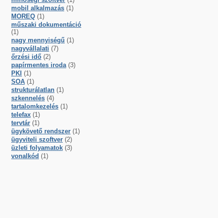
mobil alkalmazás
(1)
MOREQ
(1)
műszaki dokumentáció
(1)
nagy mennyiségű
(1)
nagyvállalati
(7)
őrzési idő
(2)
papírmentes iroda
(3)
PKI
(1)
SOA
(1)
strukturálatlan
(1)
szkennelés
(4)
tartalomkezelés
(1)
telefax
(1)
tervtár
(1)
ügykövető rendszer
(1)
ügyviteli szoftver
(2)
üzleti folyamatok
(3)
vonalkód
(1)