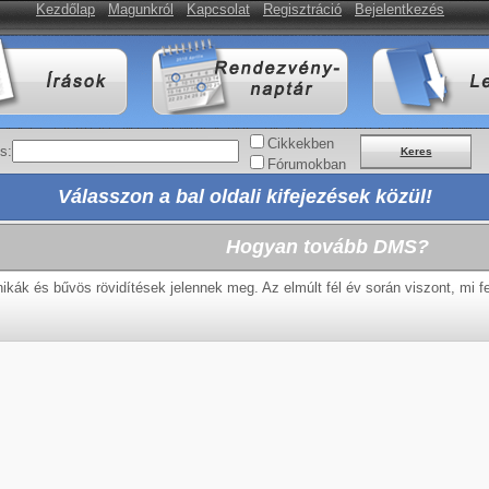
Kezdőlap
Magunkról
Kapcsolat
Regisztráció
Bejelentkezés
Cikkekben
s:
Keres
Fórumokban
Válasszon a bal oldali kifejezések közül!
Hogyan tovább DMS?
kák és bűvös rövidítések jelennek meg. Az elmúlt fél év során viszont, mi f