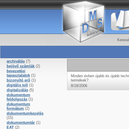
Keresé
archiválás
(7)
bejövő számlák
(2)
bevezetési
tapasztalatok
(1)
Minden évben újabb és újabb techni
bizonyító erő
(1)
termékek?
digitális toll
(1)
8/18/2006
digitalizálás
(5)
dokumentum
feldolgozás
(1)
dokumentum
formátum
(2)
dokumentumkezelés
(15)
dokumentumtár
(1)
EAT
(2)