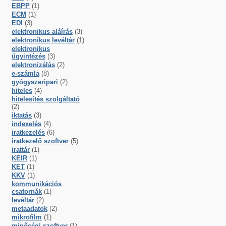
EBPP
(1)
ECM
(1)
EDI
(3)
elektronikus aláírás
(3)
elektronikus levéltár
(1)
elektronikus
ügyintézés
(3)
elektronizálás
(2)
e-számla
(8)
gyógyszeripari
(2)
hiteles
(4)
hitelesítés szolgáltató
(2)
iktatás
(3)
indexelés
(4)
iratkezelés
(6)
iratkezelő szoftver
(5)
irattár
(1)
KEIR
(1)
KET
(1)
KKV
(1)
kommunikációs
csatornák
(1)
levéltár
(2)
metaadatok
(2)
mikrofilm
(1)
minőségi szoftver
(1)