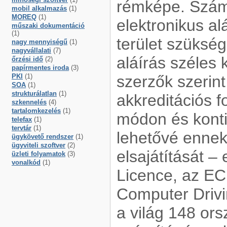
rémképe. Számos
mobil alkalmazás
(1)
MOREQ
(1)
elektronikus al
műszaki dokumentáció
(1)
terület szükség
nagy mennyiségű
(1)
nagyvállalati
(7)
aláírás széles 
őrzési idő
(2)
papírmentes iroda
(3)
PKI
(1)
szerzők szerint
SOA
(1)
strukturálatlan
(1)
akkreditációs 
szkennelés
(4)
tartalomkezelés
(1)
módon és konti
telefax
(1)
tervtár
(1)
lehetővé ennek
ügykövető rendszer
(1)
ügyviteli szoftver
(2)
elsajátítását 
üzleti folyamatok
(3)
vonalkód
(1)
Licence, az ECD
Computer Drivi
a világ 148 ors