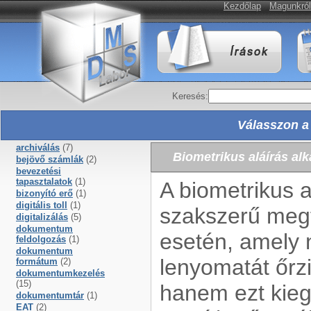
Kezdőlap
Magunkról
Keresés:
Válasszon a 
archiválás
(7)
Biometrikus aláírás al
bejövő számlák
(2)
bevezetési
tapasztalatok
(1)
A biometrikus a
bizonyító erő
(1)
digitális toll
(1)
szakszerű meg
digitalizálás
(5)
dokumentum
esetén, amely 
feldolgozás
(1)
dokumentum
lenyomatát őrz
formátum
(2)
dokumentumkezelés
(15)
hanem ezt kieg
dokumentumtár
(1)
EAT
(2)