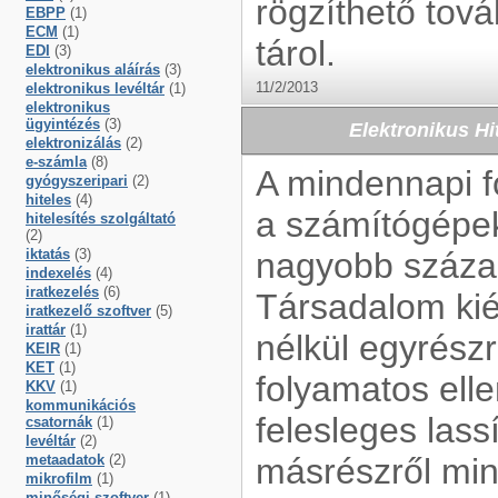
rögzíthető tová
EBPP
(1)
ECM
(1)
tárol.
EDI
(3)
elektronikus aláírás
(3)
11/2/2013
elektronikus levéltár
(1)
elektronikus
ügyintézés
(3)
Elektronikus H
elektronizálás
(2)
e-számla
(8)
A mindennapi f
gyógyszeripari
(2)
hiteles
(4)
a számítógépek
hitelesítés szolgáltató
(2)
iktatás
(3)
nagyobb százal
indexelés
(4)
iratkezelés
(6)
Társadalom kié
iratkezelő szoftver
(5)
irattár
(1)
nélkül egyrészr
KEIR
(1)
KET
(1)
folyamatos ell
KKV
(1)
kommunikációs
felesleges las
csatornák
(1)
levéltár
(2)
metaadatok
(2)
másrészről min
mikrofilm
(1)
minőségi szoftver
(1)