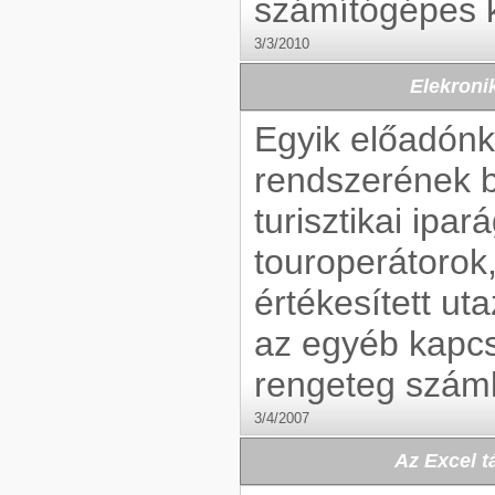
számítógépes k
3/3/2010
Elekroni
Egyik előadónk
rendszerének b
turisztikai ipar
touroperátorok
értékesített u
az egyéb kapcs
rengeteg száml
3/4/2007
Az Excel 