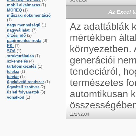
5/27/2010
mobil alkalmazás
(1)
MOREQ
(1)
Az Excel 
műszaki dokumentáció
(1)
Az adattáblák k
nagy mennyiségű
(1)
nagyvállalati
(7)
mértékben által
őrzési idő
(2)
papírmentes iroda
(3)
PKI
(1)
környezetben. A
SOA
(1)
strukturálatlan
(1)
generációi nem
szkennelés
(4)
tartalomkezelés
(1)
tendeciáról, ho
telefax
(1)
tervtár
(1)
természetes fo
ügykövető rendszer
(1)
ügyviteli szoftver
(2)
automtikusan k
üzleti folyamatok
(3)
vonalkód
(1)
összességében
11/17/2004