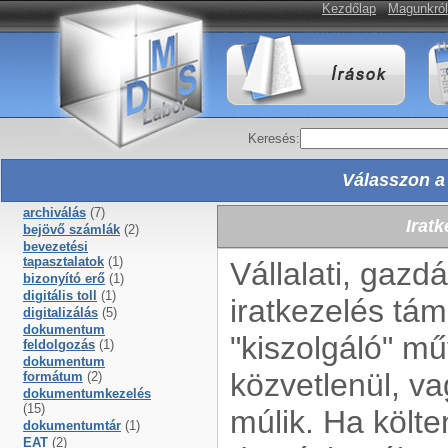
Kezdőlap
Magunkról
Keresés:
Válasszon a 
archiválás
(7)
Irat
bejövő számlák
(2)
bevezetési
tapasztalatok
(1)
Vállalati, gazd
bizonyító erő
(1)
digitális toll
(1)
iratkezelés tá
digitalizálás
(5)
dokumentum
"kiszolgáló" mű
feldolgozás
(1)
dokumentum
közvetlenül, v
formátum
(2)
dokumentumkezelés
(15)
múlik. Ha költen
dokumentumtár
(1)
EAT
(2)