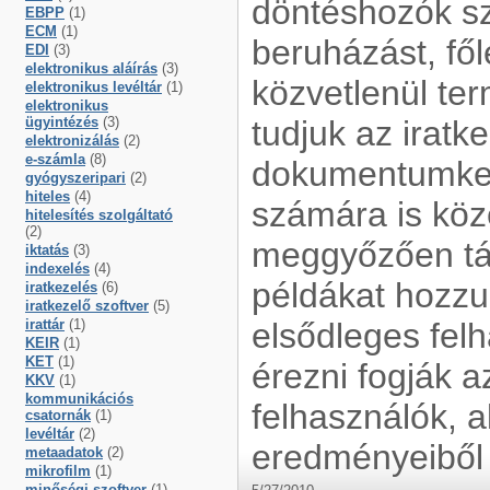
döntéshozók sz
EBPP
(1)
ECM
(1)
beruházást, fől
EDI
(3)
elektronikus aláírás
(3)
közvetlenül te
elektronikus levéltár
(1)
elektronikus
ügyintézés
(3)
tudjuk az iratk
elektronizálás
(2)
e-számla
(8)
dokumentumkez
gyógyszeripari
(2)
hiteles
(4)
számára is köz
hitelesítés szolgáltató
(2)
meggyőzően tál
iktatás
(3)
indexelés
(4)
példákat hozzun
iratkezelés
(6)
iratkezelő szoftver
(5)
irattár
(1)
elsődleges fel
KEIR
(1)
KET
(1)
érezni fogják a
KKV
(1)
kommunikációs
felhasználók, 
csatornák
(1)
levéltár
(2)
eredményeiből 
metaadatok
(2)
mikrofilm
(1)
minőségi szoftver
(1)