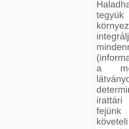
Haladh
tegyü
környe
integ
minden
(informa
a meg
látv
determ
irattár
fejünk 
követ