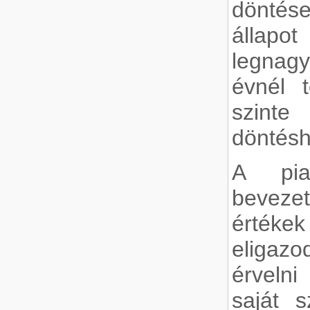
döntése
állapo
legnag
évnél 
szinte
döntésh
A pia
beveze
érté
eligazo
érvelni
saját 