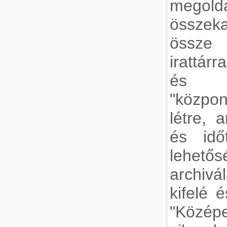
megold
összek
össze
irattár
és do
"közpon
létre, 
és idő
lehetősé
archiv
kifelé 
"Középe