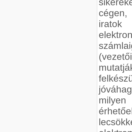
sikerek
cégen,
irat
elektro
számla
(vezet
mutatjá
felkész
jóváha
milye
érhetőe
lecs