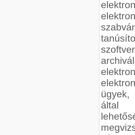
elektr
elektr
szabvá
tanús
szoftv
archi
elektro
elektr
ügyek, 
által 
lehe
megviz