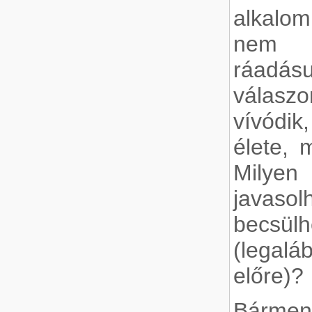
alkalo
nem l
ráadásu
válas
vívódi
élete,
Milyen
javasol
becsülh
(legalá
előre)?
Bármenn