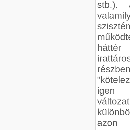
stb.),
valam
szisz
működte
háttér
irattáro
részben
"kötel
igen 
változa
különb
azon 