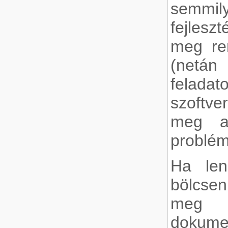
semmi
fejles
meg ren
(netá
felad
szoftve
meg a 
problém
Ha len
bölcse
meg
dokume