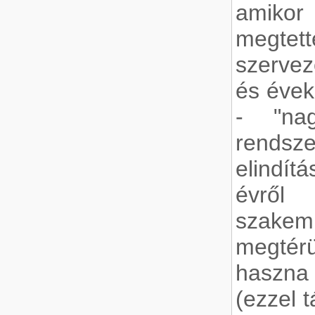
amikor
megtet
szervez
és évek
- "na
rends
elindít
évről
szak
megté
haszna
(ezzel 