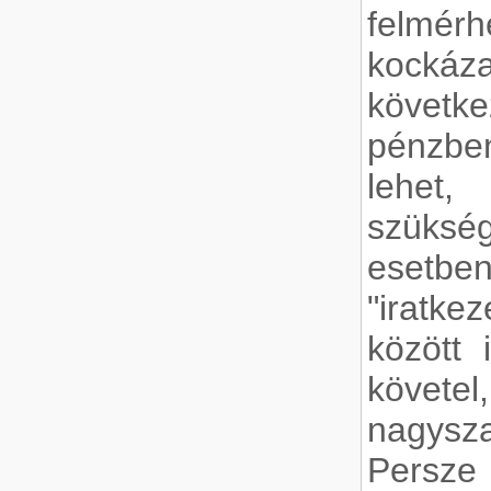
felmé
kocká
követ
pénzben
lehet
szükség
esetben
"iratkez
között
követ
nagysz
Persze 