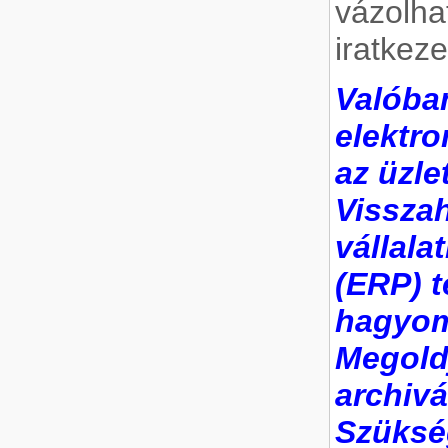
vázolha
iratkez
Valóban
elektr
az üzle
Visszah
vállala
(ERP) t
hagyom
Megoldj
archiv
Szüksé