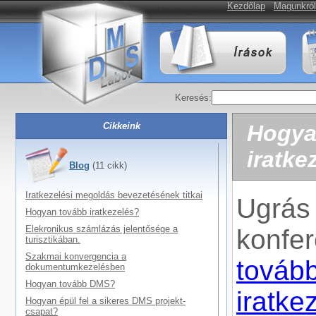
Kezdőlap
Magunkról
Keresés:
Cikkeink
Hogya
iratke
Blog
(11 cikk)
Iratkezelési megoldás bevezetésének titkai
Ugrá
Hogyan tovább iratkezelés?
Elekronikus számlázás jelentősége a
konfe
turisztikában.
Szakmai konvergencia a
továb
dokumentumkezelésben
Hogyan tovább DMS?
irat
Hogyan épül fel a sikeres DMS projekt-
csapat?