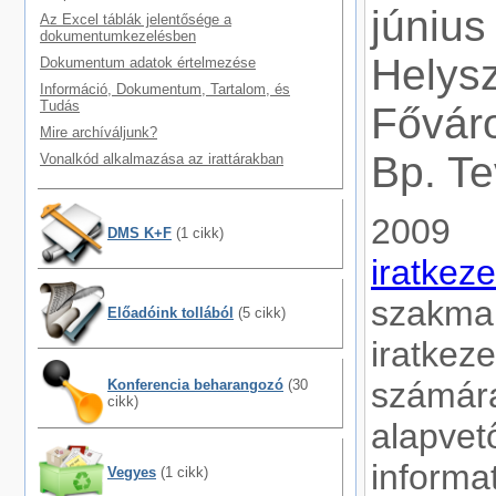
június
Az Excel táblák jelentősége a
dokumentumkezelésben
Hely
Dokumentum adatok értelmezése
Információ, Dokumentum, Tartalom, és
Tudás
Fővár
Mire archíváljunk?
Bp. Te
Vonalkód alkalmazása az irattárakban
2009
DMS K+F
(1 cikk)
iratkeze
szakm
Előadóink tollából
(5 cikk)
iratke
számá
Konferencia beharangozó
(30
cikk)
alapvet
infor
Vegyes
(1 cikk)