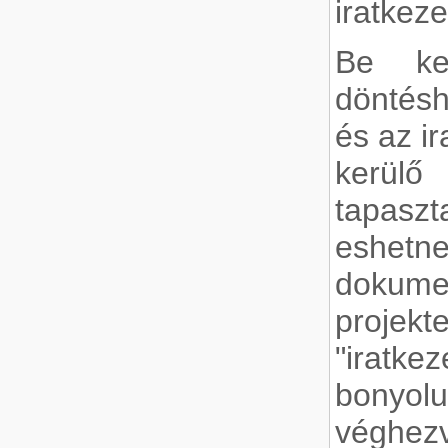
iratkeze
Be ke
döntés
és az i
kerü
tapas
eshetn
dokume
proje
"iratkez
bonyol
véghezv