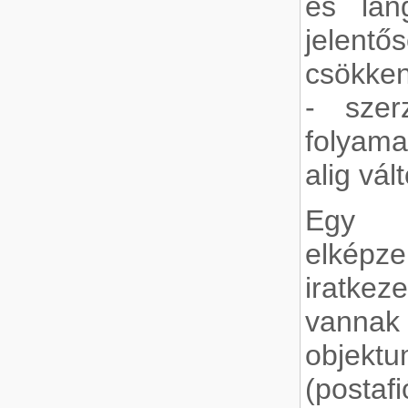
és láng
jelent
csökken
- szer
folyam
alig vál
Egy v
elképze
iratke
vann
objek
(postafi