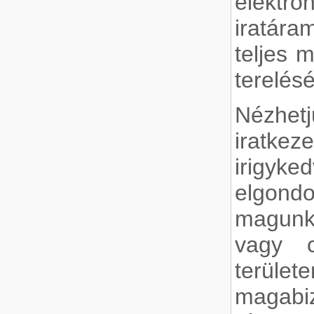
elekt
iratár
teljes 
terelésé
Nézh
iratk
iri
elgond
magunk,
vagy c
terület
magabi