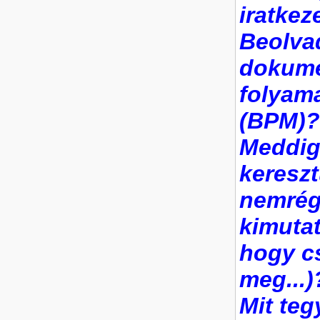
iratkez
Beolva
dokume
folyam
(BPM)?
Meddig
kereszt
nemrég
kimutat
hogy c
meg...)
Mit teg