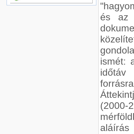
"hagyom
és az 
doku
köze
gondol
ismét: 
időtáv
forrásr
Átteki
(2000-
mérföl
aláír