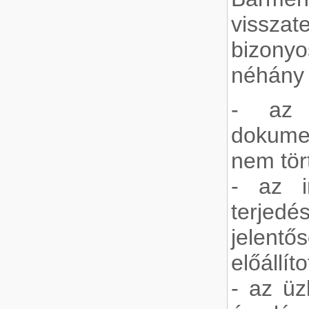
viss
bizony
néhány 
- az e
dokum
nem tört
- az i
terjed
jelent
előállít
- az üz