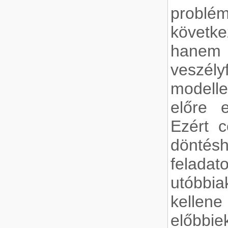
problé
követk
hanem
veszély
modell
előre e
Ezért c
döntés
feladat
utóbbi
kellene
előbb