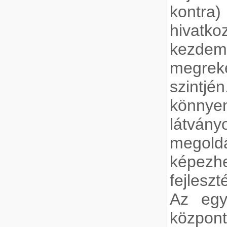
kontr
hivatk
kezde
megrek
szint
könny
látvá
megoldá
képezh
fejlesz
Az egy
közpon