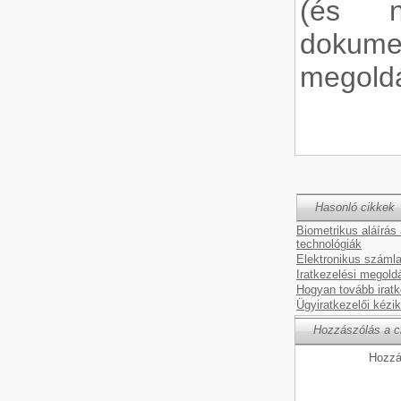
(és n
dokume
megoldá
Hasonló cikkek
Biometrikus aláírás
technológiák
Elektronikus számla
Iratkezelési megold
Hogyan tovább irat
Ügyiratkezelői kézi
Hozzászólás a c
Hozzá