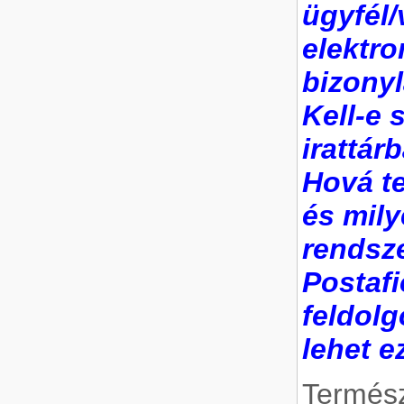
ügyfél/
elektr
bizonyl
Kell-e 
irattár
Hová te
és mil
rendsz
Postafi
feldolg
lehet e
Termé