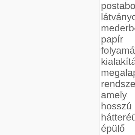
postab
látván
mederb
papír
folyamá
kialak
mega
rendsze
amely k
hoss
hátteré
épülő