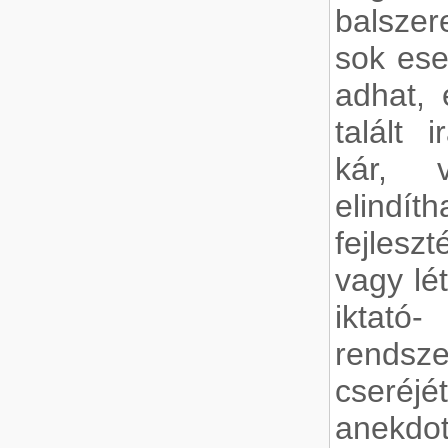
balsze
sok ese
adhat,
talált 
kár, v
elindí
fejlesz
vagy lé
iktat
rendsz
cseré
anekd