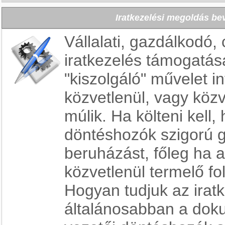
Iratkezelési megoldás bev
Vállalati, gazdálkodó,
iratkezelés támogatá
"kiszolgáló" művelet i
közvetlenül, vagy köz
múlik. Ha költeni kell,
döntéshozók szigorú g
beruházást, főleg ha a
közvetlenül termelő f
Hogyan tudjuk az iratk
általánosabban a dok