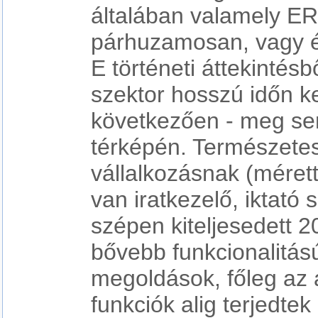
általában valamely E
párhuzamosan, vagy 
E történeti áttekintésb
szektor hosszú időn ke
következően - meg sem
térképén. Természete
vállalkozásnak (mérett
van iratkezelő, iktató 
szépen kiteljesedett 2
bővebb funkcionalitá
megoldások, főleg az 
funkciók alig terjedte