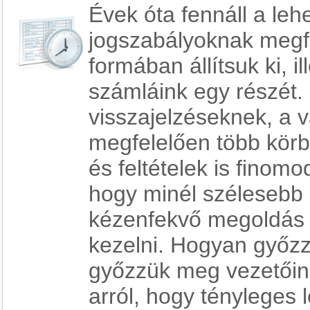
Évek óta fennáll a leh
jogszabályoknak megfe
formában állítsuk ki, i
számláink egy részét. 
visszajelzéseknek, a 
megfelelően több körb
és feltételek is finom
hogy minél szélesebb
kézenfekvő megoldás 
kezelni. Hogyan győz
győzzük meg vezetőin
arról, hogy tényleges 