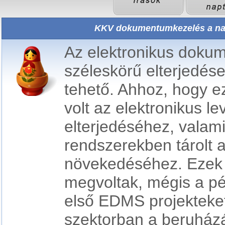
KKV dokumentumkezelés a nag
Az elektronikus doku
széleskörű elterjedés
tehető. Ahhoz, hogy 
volt az elektronikus le
elterjedéséhez, valami
rendszerekben tárolt 
növekedéséhez. Ezek 
megvoltak, mégis a pén
első EDMS projekteket
szektorban a beruházá