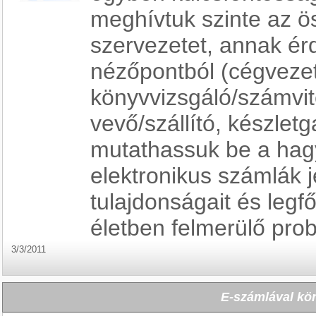
meghívtuk szinte az ö
szervezetet, annak ér
nézőpontból (cégvezet
könyvvizsgáló/számvite
vevő/szállító, készlet
mutathassuk be a ha
elektronikus számlák j
tulajdonságait és leg
életben felmerülő pro
3/3/2011
E-számlával kö