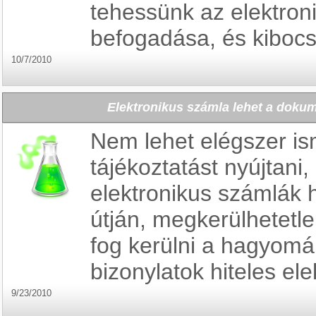
tehessünk az elektron
befogadása, és kiboc
10/7/2010
Elektronikus számla lehet a dokum
Nem lehet elégszer is
tájékoztatást nyújtani, 
elektronikus számlák h
útján, megkerülhetetl
fog kerülni a hagyomá
bizonylatok hiteles ele
9/23/2010