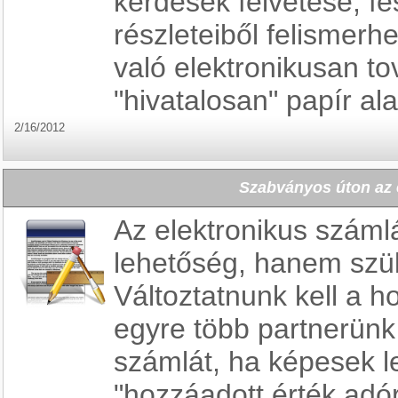
kérdések felvetése, f
részleteiből felismerh
való elektronikusan to
"hivatalosan" papír a
2/16/2012
Szabványos úton az 
Az elektronikus szám
lehetőség, hanem szü
Változtatnunk kell a h
egyre több partnerün
számlát, ha képesek l
"hozzáadott érték adó