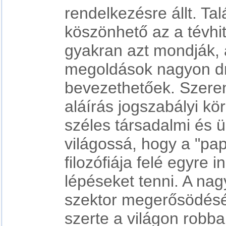
rendelkezésre állt. Ta
köszönhető az a tévhit
gyakran azt mondják,
megoldások nagyon d
bevezethetőek. Szeren
aláírás jogszabályi kö
széles társadalmi és ü
világossá, hogy a "pa
filozófiája felé egyre
lépéseket tenni. A nag
szektor megerősödésé
szerte a világon robb