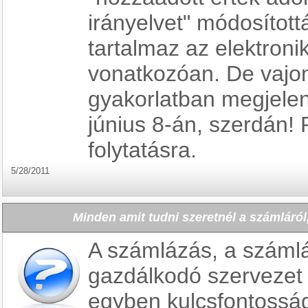
irányelvet" módosított
tartalmaz az elektron
vonatkozóan. De vajo
gyakorlatban megjele
június 8-án, szerdán! 
folytatásra.
5/28/2011
Minden amit tudni szeretnél a számlár
A számlázás, a száml
gazdálkodó szervezet
egyben kulcsfontossá