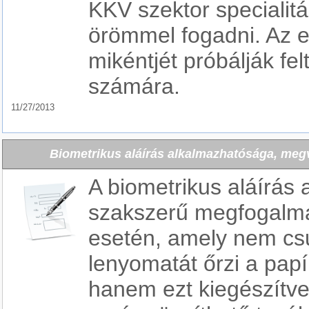
KKV szektor specialitá
örömmel fogadni. Az 
mikéntjét próbálják fel
számára.
11/27/2013
Biometrikus aláírás alkalmazhatósága, megva
A biometrikus aláírás 
szakszerű megfogalma
esetén, amely nem csu
lenyomatát őrzi a pa
hanem ezt kiegészítve