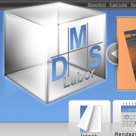
Magunkról
Kapcsolat
Re