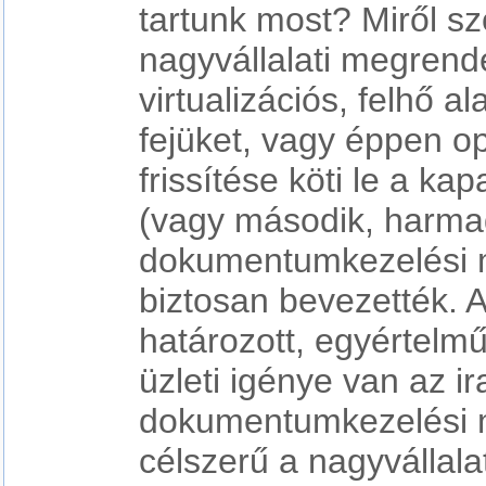
tartunk most? Miről sz
nagyvállalati megrend
virtualizációs, felhő 
fejüket, vagy éppen o
frissítése köti le a ka
(vagy második, harmad
dokumentumkezelési 
biztosan bevezették. 
határozott, egyértel
üzleti igénye van az ir
dokumentumkezelési 
célszerű a nagyvállala