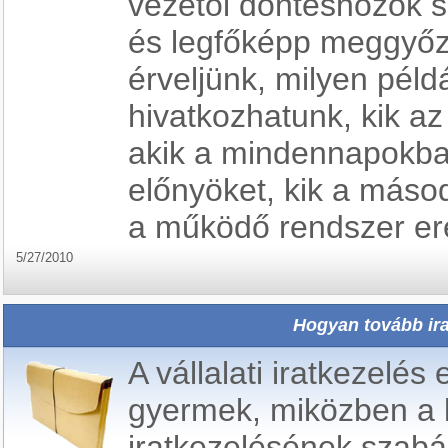
vezetői döntéshozók s
és legfőképp meggyőző
érveljünk, milyen péld
hivatkozhatunk, kik az
akik a mindennapokban
előnyöket, kik a másod
a működő rendszer er
5/27/2010
Hogyan tovább ir
A vállalati iratkezelé
gyermek, miközben a 
iratkezelésének szabá