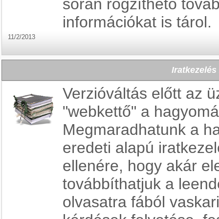
során rögzíthető továb
információkat is tárol.
11/2/2013
Iratkezelés
Verzióváltás előtt az ü
"webkettő" a hagyomán
Megmaradhatunk a ha
eredeti alapú iratkez
ellenére, hogy akár el
továbbíthatjuk a leend
olvasatra fából vaskar